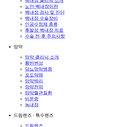
백내장 클리닉 소개
노안·백내장이란
백내장 검사 및 진단
백내장 수술장비
인공수정체 종류
후발성 백내장 치료
수술 전·후 주의사항
망막
망막 클리닉 소개
황반변성
당뇨망막병증
포도막염
망막박리
망막전막
망막혈관질환
비문증
녹내장
드림렌즈 · 특수렌즈
드림렌즈