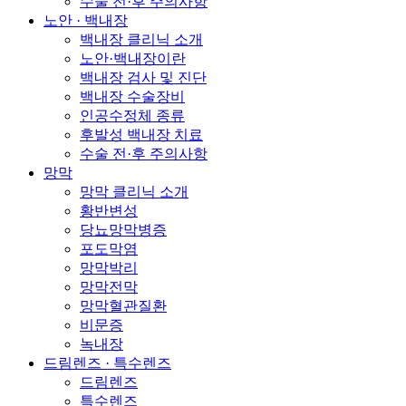
수술 전·후 주의사항
노안 · 백내장
백내장 클리닉 소개
노안·백내장이란
백내장 검사 및 진단
백내장 수술장비
인공수정체 종류
후발성 백내장 치료
수술 전·후 주의사항
망막
망막 클리닉 소개
황반변성
당뇨망막병증
포도막염
망막박리
망막전막
망막혈관질환
비문증
녹내장
드림렌즈 · 특수렌즈
드림렌즈
특수렌즈