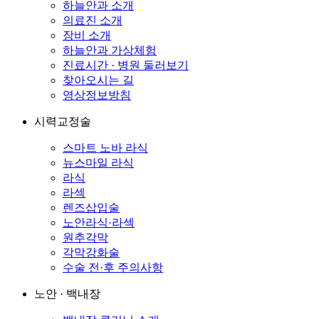
하늘안과 소개
의료진 소개
장비 소개
하늘안과 가상체험
진료시간 · 병원 둘러보기
찾아오시는 길
영상정보방침
시력교정술
스마트 노바 라식
뉴스마일 라식
라식
라섹
렌즈삽입술
노안라식·라섹
원추각막
각막강화술
수술 전·후 주의사항
노안 · 백내장