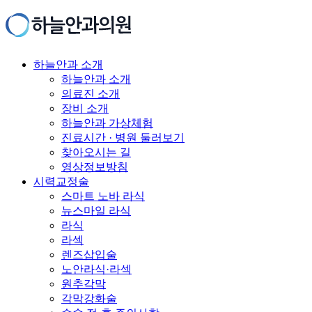
하늘안과 소개
하늘안과 소개
의료진 소개
장비 소개
하늘안과 가상체험
진료시간 · 병원 둘러보기
찾아오시는 길
영상정보방침
시력교정술
스마트 노바 라식
뉴스마일 라식
라식
라섹
렌즈삽입술
노안라식·라섹
원추각막
각막강화술