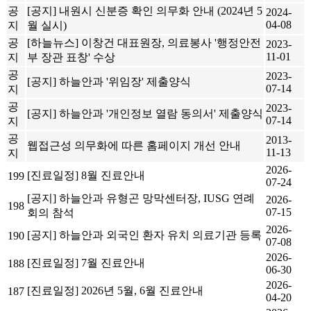
공
[공지] 내원시 신분증 확인 의무화 안내 (2024년 5
2024-
04-08
지
월 실시)
공
[하늘뉴스] 이창건 대표원장, 의료봉사 '행정안전
2023-
11-01
지
부 장관 표창' 수상
공
2023-
[공지] 하늘안과 '위임장' 제출양식
07-14
지
공
2023-
[공지] 하늘안과 '개인정보 열람 동의서' 제출양식
07-14
지
공
2013-
웹접근성 의무화에 따른 홈페이지 개선 안내
11-13
지
2026-
[진료일정] 8월 진료안내
199
07-24
[공지] 하늘안과 유형곤 망막센터장, IUSG 연례
2026-
198
07-15
회의 참석
2026-
[공지] 하늘안과 외국인 환자 유치 의료기관 등록
190
07-08
2026-
[진료일정] 7월 진료안내
188
06-30
2026-
[진료일정] 2026년 5월, 6월 진료안내
187
04-20