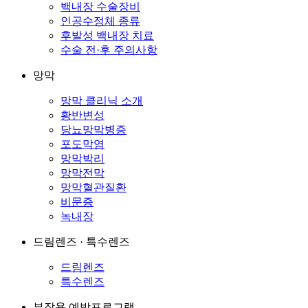
백내장 수술장비
인공수정체 종류
후발성 백내장 치료
수술 전·후 주의사항
망막
망막 클리닉 소개
황반변성
당뇨망막병증
포도막염
망막박리
망막전막
망막혈관질환
비문증
녹내장
드림렌즈 · 특수렌즈
드림렌즈
특수렌즈
부작용 예방프로그램