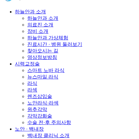
하늘안과 소개
하늘안과 소개
의료진 소개
장비 소개
하늘안과 가상체험
진료시간 · 병원 둘러보기
찾아오시는 길
영상정보방침
시력교정술
스마트 노바 라식
뉴스마일 라식
라식
라섹
렌즈삽입술
노안라식·라섹
원추각막
각막강화술
수술 전·후 주의사항
노안 · 백내장
백내장 클리닉 소개