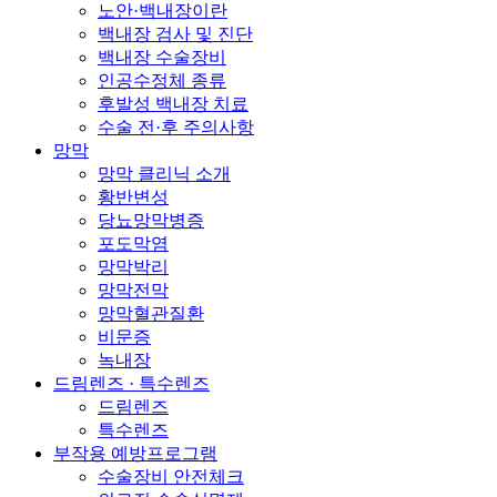
노안·백내장이란
백내장 검사 및 진단
백내장 수술장비
인공수정체 종류
후발성 백내장 치료
수술 전·후 주의사항
망막
망막 클리닉 소개
황반변성
당뇨망막병증
포도막염
망막박리
망막전막
망막혈관질환
비문증
녹내장
드림렌즈 · 특수렌즈
드림렌즈
특수렌즈
부작용 예방프로그램
수술장비 안전체크