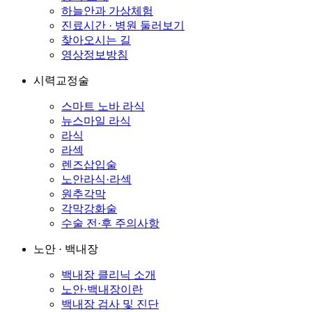
하늘안과 가상체험
진료시간 · 병원 둘러보기
찾아오시는 길
영상정보방침
시력교정술
스마트 노바 라식
뉴스마일 라식
라식
라섹
렌즈삽입술
노안라식·라섹
원추각막
각막강화술
수술 전·후 주의사항
노안 · 백내장
백내장 클리닉 소개
노안·백내장이란
백내장 검사 및 진단