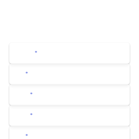
간편하게 상담 받아 보세요.
입력해주신 정보는 저장되거나 공개되지 않으며,
순차적으로 유선연락 드려 상담 도와드리겠습니다.
문의항목
*
이름
*
연락처
*
이메일
*
내용
*