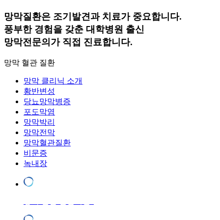
망막질환은 조기발견과 치료가 중요합니다.
풍부한 경험을 갖춘 대학병원 출신
망막전문의가 직접 진료합니다.
망막 혈관 질환
망막 클리닉 소개
황반변성
당뇨망막병증
포도막염
망막박리
망막전막
망막혈관질환
비문증
녹내장
망막 혈관 질환이란?